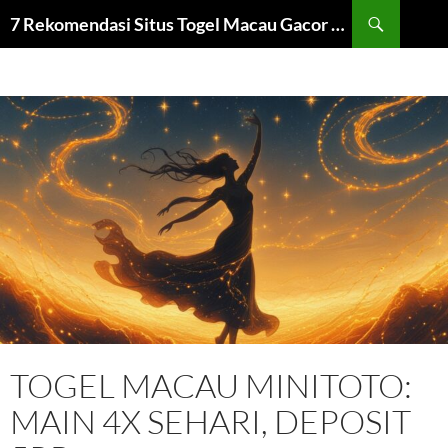
Skip
Search
7 Rekomendasi Situs Togel Macau Gacor Hari Ini
to
content
TOGEL MACAU MINITOTO:
MAIN 4X SEHARI, DEPOSIT