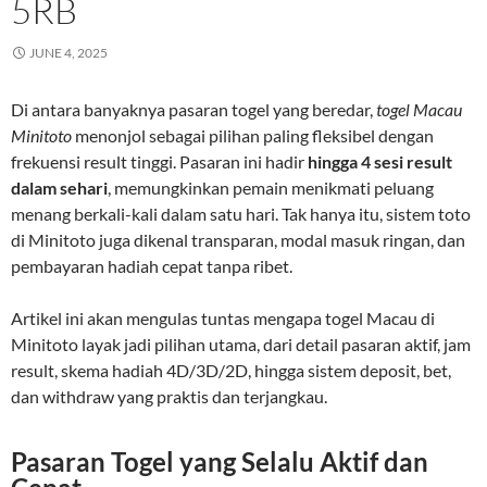
5RB
JUNE 4, 2025
Di antara banyaknya pasaran togel yang beredar,
togel Macau
Minitoto
menonjol sebagai pilihan paling fleksibel dengan
frekuensi result tinggi. Pasaran ini hadir
hingga 4 sesi result
dalam sehari
, memungkinkan pemain menikmati peluang
menang berkali-kali dalam satu hari. Tak hanya itu, sistem toto
di Minitoto juga dikenal transparan, modal masuk ringan, dan
pembayaran hadiah cepat tanpa ribet.
Artikel ini akan mengulas tuntas mengapa togel Macau di
Minitoto layak jadi pilihan utama, dari detail pasaran aktif, jam
result, skema hadiah 4D/3D/2D, hingga sistem deposit, bet,
dan withdraw yang praktis dan terjangkau.
Pasaran Togel yang Selalu Aktif dan