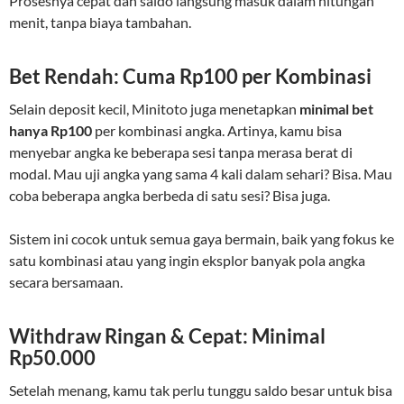
Prosesnya cepat dan saldo langsung masuk dalam hitungan
menit, tanpa biaya tambahan.
Bet Rendah: Cuma Rp100 per Kombinasi
Selain deposit kecil, Minitoto juga menetapkan
minimal bet
hanya Rp100
per kombinasi angka. Artinya, kamu bisa
menyebar angka ke beberapa sesi tanpa merasa berat di
modal. Mau uji angka yang sama 4 kali dalam sehari? Bisa. Mau
coba beberapa angka berbeda di satu sesi? Bisa juga.
Sistem ini cocok untuk semua gaya bermain, baik yang fokus ke
satu kombinasi atau yang ingin eksplor banyak pola angka
secara bersamaan.
Withdraw Ringan & Cepat: Minimal
Rp50.000
Setelah menang, kamu tak perlu tunggu saldo besar untuk bisa