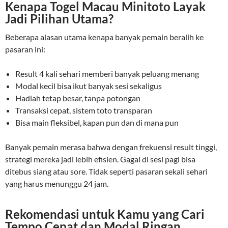
Kenapa Togel Macau Minitoto Layak
Jadi Pilihan Utama?
Beberapa alasan utama kenapa banyak pemain beralih ke
pasaran ini:
Result 4 kali sehari memberi banyak peluang menang
Modal kecil bisa ikut banyak sesi sekaligus
Hadiah tetap besar, tanpa potongan
Transaksi cepat, sistem toto transparan
Bisa main fleksibel, kapan pun dan di mana pun
Banyak pemain merasa bahwa dengan frekuensi result tinggi,
strategi mereka jadi lebih efisien. Gagal di sesi pagi bisa
ditebus siang atau sore. Tidak seperti pasaran sekali sehari
yang harus menunggu 24 jam.
Rekomendasi untuk Kamu yang Cari
Tempo Cepat dan Modal Ringan