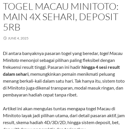
TOGEL MACAU MINITOTO:
MAIN 4X SEHARI, DEPOSIT
5RB
JUNE 4, 2025
Di antara banyaknya pasaran togel yang beredar,
togel Macau
Minitoto
menonjol sebagai pilihan paling fleksibel dengan
frekuensi result tinggi. Pasaran ini hadir
hingga 4 sesi result
dalam sehari
, memungkinkan pemain menikmati peluang
menang berkali-kali dalam satu hari. Tak hanya itu, sistem toto
di Minitoto juga dikenal transparan, modal masuk ringan, dan
pembayaran hadiah cepat tanpa ribet.
Artikel ini akan mengulas tuntas mengapa togel Macau di
Minitoto layak jadi pilihan utama, dari detail pasaran aktif, jam
result, skema hadiah 4D/3D/2D, hingga sistem deposit, bet,