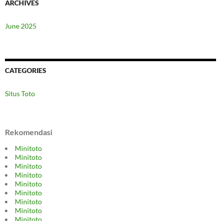
ARCHIVES
June 2025
CATEGORIES
Situs Toto
Rekomendasi
Minitoto
Minitoto
Minitoto
Minitoto
Minitoto
Minitoto
Minitoto
Minitoto
Minitoto