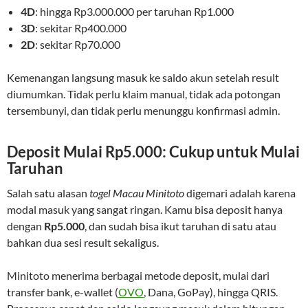
4D
: hingga Rp3.000.000 per taruhan Rp1.000
3D
: sekitar Rp400.000
2D
: sekitar Rp70.000
Kemenangan langsung masuk ke saldo akun setelah result
diumumkan. Tidak perlu klaim manual, tidak ada potongan
tersembunyi, dan tidak perlu menunggu konfirmasi admin.
Deposit Mulai Rp5.000: Cukup untuk Mulai
Taruhan
Salah satu alasan
togel Macau Minitoto
digemari adalah karena
modal masuk yang sangat ringan. Kamu bisa deposit hanya
dengan
Rp5.000
, dan sudah bisa ikut taruhan di satu atau
bahkan dua sesi result sekaligus.
Minitoto menerima berbagai metode deposit, mulai dari
transfer bank, e-wallet (
OVO
, Dana, GoPay), hingga QRIS.